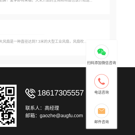
算？夏季即将来临，久未开启的空凋和吊扇也该开始运...
风扇是一种直径达到7.3米的大型工业风扇，风扇吹...
扫码添加微信咨询
18617305557
电话咨询
联系人：高经理
邮箱：gaozhe@augfu.com
邮件咨询