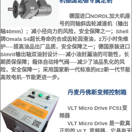
机德国诺德专属定制
德国进口NORDL加大机座
号的同轴斜齿轮减速机（输出
轴40mm）;
减小径向力的风险，安全保
障之一；
Shell
牌Omala S4超长寿命的合成齿轮润滑油，2万小时免维
护──提高
油品出厂品质，安全保障之一；
德国原装进口
Simrit输出轴双油封设计──减小油封漏油的可能性，长
期质保保障；
箱体自动排气阀──
减少了油品乳化的风
险，安全保障一；
采用国家新一代标准的IE2新一代节能
高效电机─节能更进一步。
丹麦丹佛斯变频控制箱
VLT Micro Drive FC51变
频器
VLT Micro Drive 是一款真
正的的 VLT 变频器，它具有无