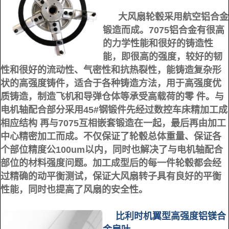
大风扇轮毂采用航空铝合金
锻造而成。7075铝合金有很高
的力学性能和很好的铸造性
能，即很高的强度，较好的韧
性和很好的流动性、气密性和抗热裂性，能铸造复杂形
状的高强度铸件，适合于各种铸造方法，用于高强度优
质铸造，制造飞机和导弹仓体等承受高载荷的零 件。
与
电机轴配合部分采用45#钢锻件先经过数控车床精加工成
相应结构 再与7075互相嵌套锻造在一起，最后再由加工
中心精密加工而成。不仅保证了轮毂总体重量、保证各
个部位精度公100um以内，同时也解决了与电机轴配合
部位的材料强度问题。
加工成型后的每一件轮毂都会经
过精确的动平衡测试，保证大风扇转子具有良好的平衡
性能，同时也提高了风扇的安全性。
比利时机翼型高强度铝镁合