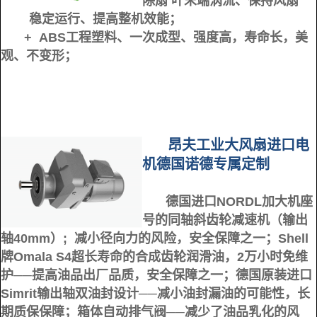
除扇
叶末端涡流、保持风扇
稳定运行、提高整机效能；
+ ABS工程塑料、一次成型、强度高，寿命长，美
观、不变形；
昂夫工业大风扇进口电
机德国诺德专属定制
德国进口NORDL加大机座
号的同轴斜齿轮减速机（输出
轴40mm）;
减小径向力的风险，安全保
障之一；
Shell
牌Omala S4超长寿命的合成齿轮润滑油，2万小时免维
护──提高
油品出厂品质，安全保障之一；
德国原装进口
Simrit输出轴双油封设计──减小油封漏油的可能性，长
期质保保障；
箱体自动排气阀──
减少了油品乳化的风