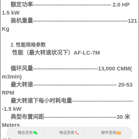
额定功率------------------------------------------ 2.0 HP
1.5 kW
装机重量---------------------------------------------------121
Kg
2. 性能规格参数
性能（最大转速状况下）AF-LC-7M
循环风量-----------------------------------13,000 CMM(
m3min)
最大转速--------------------------------------------- 20-53
RPM
最大转速下每小时耗电量---------------------------------
-1.5 kW
典型布置间距---------------------------------------30 米
Meters
最大噪音--------------------------------------------------45
微信咨询
电话咨询
邮件咨询